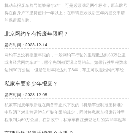
机动车报废车牌号能够保存2年，可是必须满足两个标准，原车牌号
得在自身户下坚持使用一年以上；在申请损毁以后三年内提交申请
的保留原车牌。
北京网约车有报废年限吗？
发布时间：2023-12-14
网约车是没有报废年限的，一般网约车行驶的里程数达到60万公里
或者经营网约车8年，哪个先到都要退出网约车。如果行驶里程数未
达到60万公里，但是使用年限达到了8年，车主可以退出网约车经
营，将车辆作为私家车来使用，但如果在年检的过程中，车辆的行
私家车要多少年报废？
驶超过了60万公里，是需要进行报废处理的。
发布时间：2023-12-08
私家车报废年限新规在商务部正式下发的《机动车强制报废标准》
中取消了对非营运轿车行驶年限的规定，同时将私家车报废行驶里
程限制为60万公里。在新政中，私家车自注册登记后的第15年起车
辆需要一年进行两次年检，超过20年的从第21年起每年定期检验4
车辆异地报废手续怎么办理？