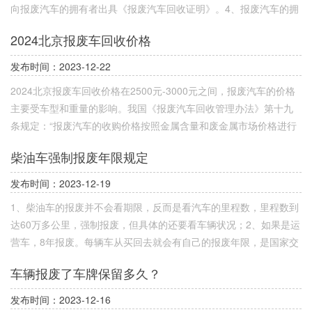
向报废汽车的拥有者出具《报废汽车回收证明》。4、报废汽车的拥
有者凭《报废汽车回收证明》，向汽车注册登记地的公安机关办理
2024北京报废车回收价格
注销登记。
发布时间：2023-12-22
2024北京报废车回收价格在2500元-3000元之间，报废汽车的价格
主要受车型和重量的影响。我国《报废汽车回收管理办法》第十九
条规定：“报废汽车的收购价格按照金属含量和废金属市场价格进行
转换”。即：报废汽车回收企业应根据汽车本身的钢铁含量和当蔽弯
柴油车强制报废年限规定
地废钢市场的收购价格，以及合理的拆卸和托运费用进行定价。
发布时间：2023-12-19
1、柴油车的报废并不会看期限，反而是看汽车的里程数，里程数到
达60万多公里，强制报废，但具体的还要看车辆状况；2、如果是运
营车，8年报废。每辆车从买回去就会有自己的报废年限，是国家交
通部门指定出的一项规章制度，即车辆在使用期间，依照座椅的数
车辆报废了车牌保留多久？
目与使用时期规定的安检规章制度。
发布时间：2023-12-16