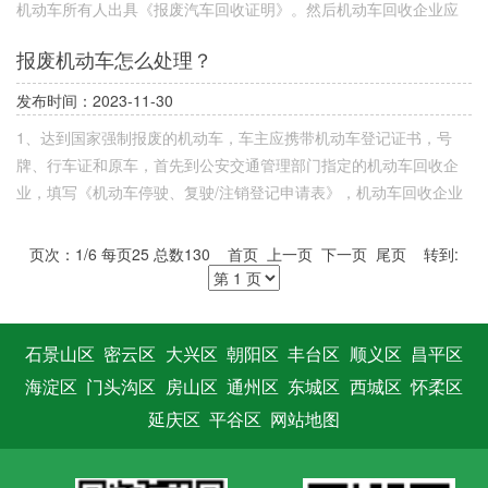
机动车所有人出具《报废汽车回收证明》。然后机动车回收企业应
当在机动车解体后七日内将《机动车停驶、复驶/注销登记申请
报废机动车怎么处理？
表》、机动车登记证书、号牌、行驶证和《报废汽车回收证明》副
本交回车管所；车管所给车主开具《机动车注销证明书》，报废手
发布时间：2023-11-30
续就算完成。
1、达到国家强制报废的机动车，车主应携带机动车登记证书，号
牌、行车证和原车，首先到公安交通管理部门指定的机动车回收企
业，填写《机动车停驶、复驶/注销登记申请表》，机动车回收企业
确认机动车解体，向机动车所有人出具《报废汽车回收证明》。2、
机动车回收企业应当在机动车解体后七日内将《机动车停驶、复驶/
页次：1/6 每页25 总数130 首页 上一页
下一页
尾页
转到:
注销登记申请表》、机动车登记证书、号牌、行驶证和《报废汽车
回收证明》副本交回车管所。
石景山区
密云区
大兴区
朝阳区
丰台区
顺义区
昌平区
海淀区
门头沟区
房山区
通州区
东城区
西城区
怀柔区
延庆区
平谷区
网站地图