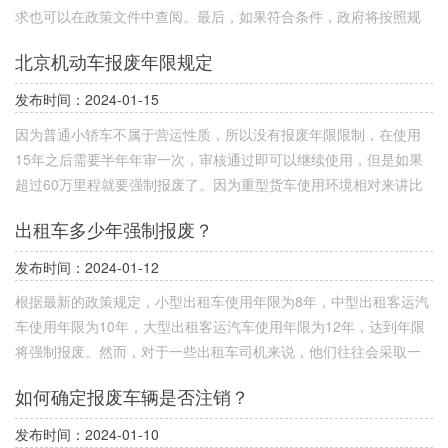
求也可以在政策文件中查阅。最后，如果符合条件，政府将按照规
定的标准给予一定的补贴。一般来说，补贴金额会根据汽车的品
北京机动车报废年限规定
牌、排量、车型等因素而有所不同。领取补贴后，可在指定的汽车
销售机构购买新能源汽车。
发布时间：2024-01-15
因为普通小轿车不属于营运性质，所以没有报废年限限制，在使用
15年之后需要半年年审一次，审核通过即可以继续使用，但是如果
超过60万里程就要强制报废了。因为重型货车使用环境相对来讲比
较恶劣，所以规定使用年限15年，只要达到了15年就直接强制报
出租车多少年强制报废？
废。同理因为是营运载货汽车使用年限只有12年达到了就强行报
废。
发布时间：2024-01-12
根据最新的政策规定，小型出租车使用年限为8年，中型出租客运汽
车使用年限为10年，大型出租客运汽车使用年限为12年，达到年限
将强制报废。然而，对于一些出租车司机来说，他们往往会采取一
些非法手段，绕过政策限制，让车辆在临近报废期时将车籍转至外
如何确定报废车辆是否注销？
地，并将营运车辆的性质改为非营运车辆，当私家车重新上路。
发布时间：2024-01-10