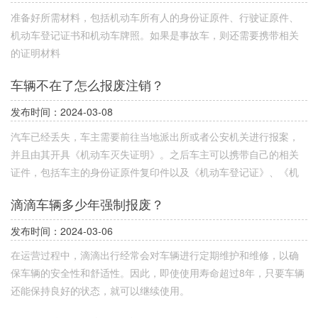
准备好所需材料，包括机动车所有人的身份证原件、行驶证原件、
机动车登记证书和机动车牌照。如果是事故车，则还需要携带相关
的证明材料
车辆不在了怎么报废注销？
发布时间：2024-03-08
汽车已经丢失，车主需要前往当地派出所或者公安机关进行报案，
并且由其开具《机动车灭失证明》。之后车主可以携带自己的相关
证件，包括车主的身份证原件复印件以及《机动车登记证》、《机
动车驾驶证》和《机动车灭失证明》等证件前往车辆登记地车管所
滴滴车辆多少年强制报废？
进行车辆注销。具体方法建议车主前往当地的车管所进行询问，不
同车管所的相关标准可能有所差异。
发布时间：2024-03-06
在运营过程中，滴滴出行经常会对车辆进行定期维护和维修，以确
保车辆的安全性和舒适性。因此，即使使用寿命超过8年，只要车辆
还能保持良好的状态，就可以继续使用。