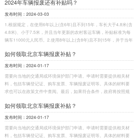
2024年车辆报废还有补贴吗？
发布时间：2024-03-03
1.根据规定，在使用6年以上(含6年)且不到15年，车长大于4.8米(含
4.8米)、小于7.5米，并且当年更新的农村客运车辆，补贴标准为每
辆车11000元人民币。2.使用8年以上(含8年)且不到15年，并于当年
更新的城市公交车，补贴标准为每辆车18000元人民币。3.使用10年
如何领取北京车辆报废补贴？
以上(含10年)且不到15年的重型载货汽车，补贴标准为每辆车18000
元人民币。无动力装置的全挂车、半挂车不属于补贴范围。
发布时间：2024-01-17
需要向当地的交通局或环境保护部门申请。申请时需要提供相关材
料，包括车辆登记证、购车发票、车辆报废证明等。具体的材料要
求也可以在政策文件中查阅。最后，如果符合条件，政府将按照规
定的标准给予一定的补贴。一般来说，补贴金额会根据汽车的品
如何领取北京车辆报废补贴？
牌、排量、车型等因素而有所不同。领取补贴后，可在指定的汽车
销售机构购买新能源汽车。
发布时间：2024-01-17
需要向当地的交通局或环境保护部门申请。申请时需要提供相关材
料，包括车辆登记证、购车发票、车辆报废证明等。具体的材料要