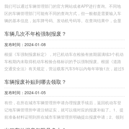
我们可以通过车辆管理部门的官方网站或者APP进行查询。不同地
区的车辆管理部门可能有不同的查询方式，但一般都是需要输入车
辆的基本信息，如车牌号码、发动机号码等。在查询结果中，会显
示车辆的注销状态，即“已注销”或“未注销”。
车辆几次不年检强制报废？
发布时间：2024-01-08
根据《车强制报废标定》，对已机动车在检验有效期届满续3个机动
车检期内未取得机动车检验合格标识的予以强制报废。根据《道路
交通安全法》有关规定，营运载客汽车5年以内每年审验1次，超过5
年的，每6个月检验1次，载货汽车和大型、中型非营运载客汽车10
车辆报废补贴到哪去领取？
年以内每年审验1次，超过10年的，每6个月检验1次，小型、微型非
营运载客汽车6年以内每2年审验1次，超过6年的，每年审验1次，超
发布时间：2024-01-05
过15年的，每6个月检验1次。超过20年的，从第21年起每年定期检
有些，在所在城市车辆管理所申请办理报废手续后，返回机动车登
验4次。
记地车辆管理所申请注销证实，就可以领对应的报废补贴了。1、提
前准备材料证明到所在城市车辆管理所明确提出报废申请；2、领到
并提交《报废机动车回收申请表》；3、将机动车辆送往回收企业拆