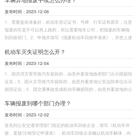
次。年检中对高龄车辆进行了严格规定，在私家车在进行功率检验
时，底盘输出功率不得低于发动机额定功率的60%或最大净功率的
发布时间：2023-12-06
65%。同时，新标准提出，在一个机检周期内的车辆，安全不合
1、需要提前准备好，机动车登记证书、号牌、行车证和原车，注意
格、环保不达标将强制报废。功率检验项目也将取代现有的油耗项
报废的车是不可以再上路的，所以需要拖车公司，把报废的车辆拖
目，用以淘汰性能指标较差的车辆。
到回收部门。2、申领并填写《报废机动车回收申请表》，并把上述
的资料一起交给工作人员。3、机动车回收单位，会对车辆进行拍照
机动车灭失证明怎么开？
和解体，还会对发动机、检验车架号进行检查，看一下是否和车辆
一致，只有符合所有的标准，才会对车辆进行解体。4、对车辆解体
发布时间：2023-12-04
完成后，会向车主出具一份有关报废机动车的回收证明。
1、因洪涝灾害导致汽车损坏的，由意外案发地政府部门出示因损毁
证实；2、因火灾导致汽车损坏的，由意外案发地公安边防单位出示
损毁证实；3、因交通事故造成机动车辆损毁的，由意外案发地的公
安交通管理部门出示损毁证实。4、因盗窃导致车子损毁的，报警后
车辆报废到哪个部门办理？
没有讨回，由意外案发地公安局或公安机关出示损毁证实。
发布时间：2023-12-02
首先到公安交通管理部门指定的机动车回收企业，填写《机动车停
驶、复驶/注销登记申请表》，机动车回收企业确认机动车解体，向